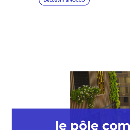
Découvrir SIROCCO
le pôle com