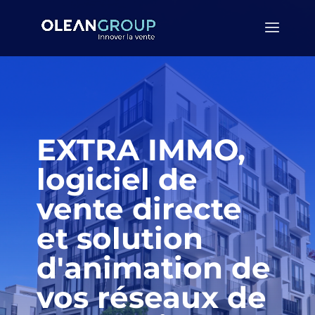
EXTRA IMMO,
logiciel de
vente directe
et solution
d'animation de
vos réseaux de